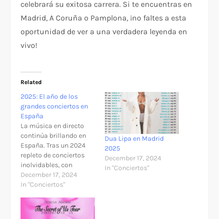
celebrará su exitosa carrera. Si te encuentras en
Madrid, A Coruña o Pamplona, ¡no faltes a esta
oportunidad de ver a una verdadera leyenda en
vivo!
Related
2025: El año de los
grandes conciertos en
España
La música en directo
continúa brillando en
Dua Lipa en Madrid
España. Tras un 2024
2025
repleto de conciertos
December 17, 2024
inolvidables, con
In "Conciertos"
artistas de la talla de
December 17, 2024
Taylor Swift, Karol G,
In "Conciertos"
Bruce Springsteen y
Coldplay, el próximo
año promete ser aún