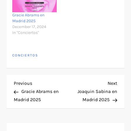
más espectacular.
Grandes nombres
internacionales y
Gracie Abrams en
nacionales pisarán los
Madrid 2025
escenarios españoles,
December 17, 2024
ofreciendo
In "Conciertos"
espectáculos que
harán…
CONCIERTOS
P
Previous
Next
Previous
Next
Post
Post
Gracie Abrams en
Joaquin Sabina en
o
Madrid 2025
Madrid 2025
s
t