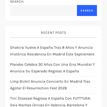
SEARCH
n
SEARCH
a
v
RECENT POSTS
i
Shakira Vuelve A España Tras 8 Años Y Anuncia
g
Histórica Residencia En Madrid Este Septiembre
a
Placebo Celebra 30 Años Con Una Gira Mundial Y
Anuncia Su Esperado Regreso A España
t
Limp Bizkit Anuncia Concierto En Madrid Tras
i
Agotar El Resurrection Fest 2026
o
Tini Stoessel Regresa A España Con FUTTTURA:
Seis Noches Únicas En Valencia, Barcelona Y